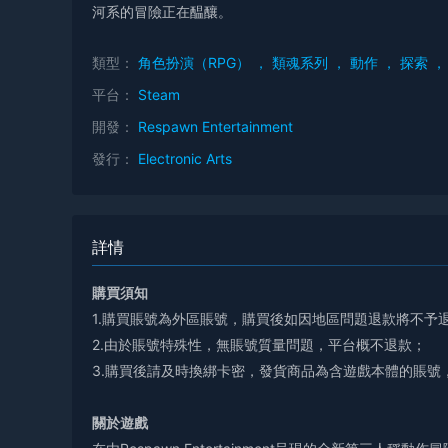
河系的冒險正在醖釀。
類型：
角色扮演（RPG）
，
類魂系列
，
動作
，
探索
，
平台：
Steam
開發：
Respawn Entertainment
發行：
Electronic Arts
詳情
購買須知
1.購買賬號為外區賬號，購買後如因地區問題退款將不予
2.由於賬號特殊性，無賬號質量問題，平台概不退款；
3.購買後請及時換綁卡密，發貨商品為含遊戲本體的賬號
關於遊戲