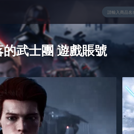
落的武士團 遊戲賬號