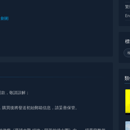
繁
En
劍術
標
類
退款，敬請諒解；
，購買後將發送初始郵箱信息，請妥善保管。