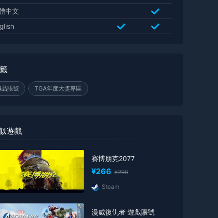
體中文
glish
籤
極品賬號
TGA年度大獎專區
似遊戲
賽博朋克2077
¥266
¥298
Steam
漫威復仇者 遊戲賬號