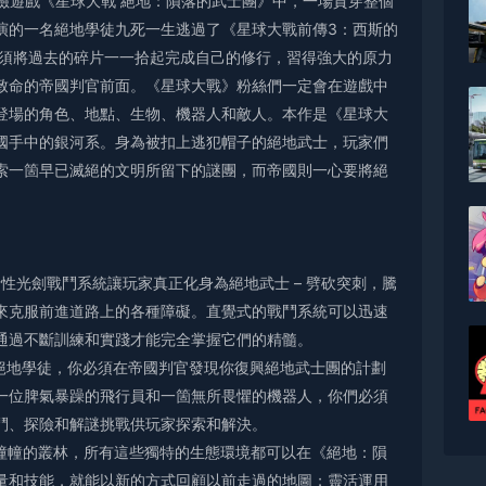
人稱動作冒險遊戲《星球大戰 絕地：隕落的武士團》中，一場貫穿整個
演的一名絕地學徒九死一生逃過了《星球大戰前傳3：西斯的
必須將過去的碎片一一拾起完成自己的修行，習得強大的原力
和致命的帝國判官前面。《星球大戰》粉絲們一定會在遊戲中
登場的角色、地點、生物、機器人和敵人。本作是《星球大
國手中的銀河系。身為被扣上逃犯帽子的絕地武士，玩家們
索一箇早已滅絕的文明所留下的謎團，而帝國則一心要將絕
新性光劍戰鬥系統讓玩家真正化身為絕地武士 – 劈砍突刺，騰
們來克服前進道路上的各種障礙。直覺式的戰鬥系統可以迅速
通過不斷訓練和實踐才能完全掌握它們的精髓。
前絕地學徒，你必須在帝國判官發現你復興絕地武士團的計劃
一位脾氣暴躁的飛行員和一箇無所畏懼的機器人，你們必須
鬥、探險和解謎挑戰供玩家探索和解決。
鬼影幢幢的叢林，所有這些獨特的生態環境都可以在《絕地：隕
量和技能，就能以新的方式回顧以前走過的地圖；靈活運用