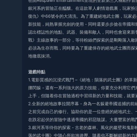
在由Respawn Entertainment呈現的全新第三
銀河系的冒險正在醖釀。在這款單人劇情遊戲裏，玩家扮
復仇》中66號令的大清洗。為了重建絕地武士團，玩家
新技能，純熟掌握光劍的使用 - 同時還要步步搶在帝國
認出標誌性的地點、武器、裝備和敵人，同時也會迎來新
戰》主線故事的一部分，等待粉絲們探索的是剛剛落入敵
必須為生存而戰，同時要為了重建倖存的絕地武士團而探
地徹底抹消。
遊戲特點
1.電影質感的沉浸式戰鬥 –《絕地：隕落的武士團》的革
挪閃躲 - 還有一系列強大的原力技能，你要充分利用它
上手，但隨着你在冒險過程中習得新的力量和技能，就要
2.全新的絕地故事拉開序幕 - 身為一名躲避帝國追捕的
之前完成自己的修行。協助你的是一位曾經的絕地武士、
在跌宕起伏的冒險中逃過帝國的邪惡陰謀。大量豐富的戰
3.銀河系等待你的探索 - 古老的森林、風化的巖壁和
落的武士團》中隨心所欲地遊歷。隨着你不斷解鎖新的力