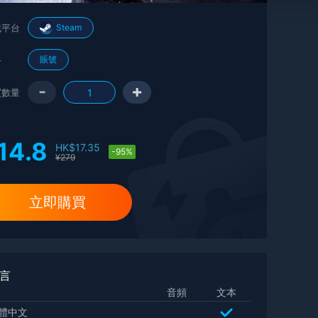
戲平台
Steam
格
賬號
-
+
買數量
14.8
HK$
17.35
-95%
¥
279
立即購買
言
音頻
文本
體中文