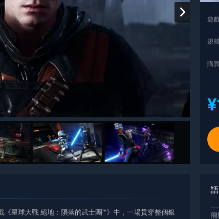
遊
規
購
¥
語
動作冒險遊戲《星球大戰 絕地：隕落的武士團™》中，一場貫穿整個銀
簡