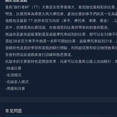
關於這款遊戲
曼島“旅行者杯”（TT）大賽是全世界最偉大、最危險也最精彩的比賽
彎道，比賽用車為專業大馬力摩托車。參加比賽的車手們終其一生為贏
遊戲包含最新 TT 的所有官方內容（車手、摩托車、車隊、賽道），
其中，彷彿置身比賽現場。你會感受到比賽所帶來的刺激和緊張。
無論你是參加超級運動還是超級摩托車組別的比賽，都可以在32條不
需從38名官方車手中挑選一名即可開始比賽：超級摩托車組別21名，
遊戲特色是易於學習和直觀的騎行體驗，利用超現實和前沿物理效果
至會利用這款遊戲來進行訓練和熟悉賽道。
此版本的主要新特色是開放世界，玩家可以在曼島公路上自由騎行，
-快速比賽
-生涯模式
-在線多人模式
-周賽和月賽
常見問題