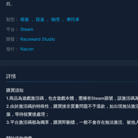
戲。
類型：
模擬
，
競速
，
物理
，
摩托車
平台：
Steam
開發：
Raceward Studio
發行：
Nacon
詳情
購買須知
1.商品為遊戲激活碼，包含遊戲本體，需擁有Steam賬號，該激活
2.由於激活碼的特殊性，購買後非質量問題不予退款，如出現無法激
服，等待核實後處理；
3.平台激活碼都為獨享，購買即刪檔，一般不會存在無法激活、被他