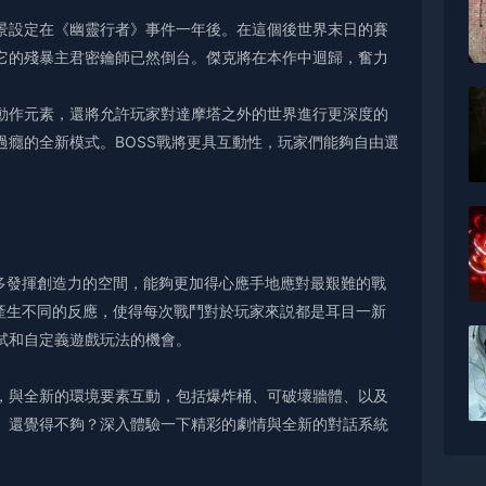
景設定在《幽靈行者》事件一年後。在這個後世界末日的賽
它的殘暴主君密鑰師已然倒台。傑克將在本作中迴歸，奮力
動作元素，還將允許玩家對達摩塔之外的世界進行更深度的
癮的全新模式。BOSS戰將更具互動性，玩家們能夠自由選
多發揮創造力的空間，能夠更加得心應手地應對最艱難的戰
產生不同的反應，使得每次戰鬥對於玩家來説都是耳目一新
試和自定義遊戲玩法的機會。
，與全新的環境要素互動，包括爆炸桶、可破壞牆體、以及
。還覺得不夠？深入體驗一下精彩的劇情與全新的對話系統