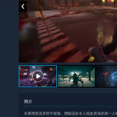
簡介
在賽博朋克末世中冒險，體驗這款令人熱血賁張的第一人稱