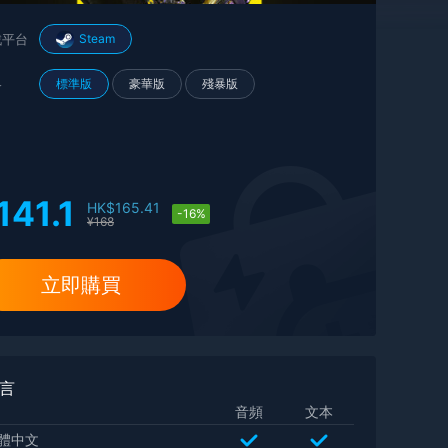
戲平台
Steam
格
標準版
豪華版
殘暴版
141.1
HK$
165.41
-16%
¥
168
立即購買
言
音頻
文本
體中文