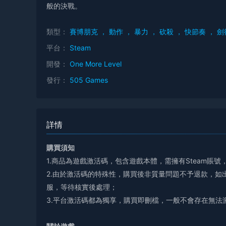
般的決戰。
類型：
賽博朋克
，
動作
，
暴力
，
砍殺
，
快節奏
，
劍
平台：
Steam
開發：
One More Level
發行：
505 Games
詳情
購買須知
1.商品為遊戲激活碼，包含遊戲本體，需擁有Steam賬
2.由於激活碼的特殊性，購買後非質量問題不予退款，如
服，等待核實後處理；
3.平台激活碼都為獨享，購買即刪檔，一般不會存在無法