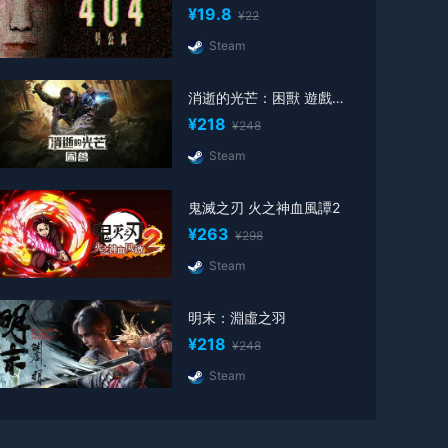
¥19.8
¥22
Steam
消逝的光芒：困獸 遊戲激活碼
¥218
¥248
Steam
鬼滅之刃 火之神血風譚2
¥263
¥298
Steam
明末：淵虛之羽
¥218
¥248
Steam