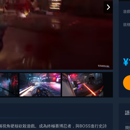
遊
規
¥
語
視角硬核砍殺遊戲。成為終極賽博忍者，與BOSS進行史詩
簡