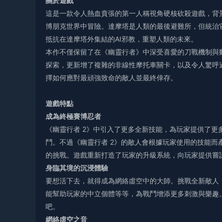
關於遊戲
這是一款令人熱血賁張的第一人稱視角硬核砍殺遊戲，背
博朋克世界中冒險。達摩塔是人類的最後避難所，但統治
抵抗在達摩塔外集結的AI邪教，重塑人類的未來。
本作不僅保留了在《幽靈行者》中深受喜愛的刀戰機制與
探索，更新增了複雜的非線性摩托車關卡，以及令人驚呼過
擇如何應對最頑強致命的敵人並最終倖存。
遊戲特點
成為終極賽博忍者
《幽靈行者 2》中引入了更多全新技能，為玩家提供了更
鬥。不過《幽靈行者 2》的敵人會根據玩家使用的技能而
的挑戰。遊戲重新打造了玩家的升級系統，向玩家提供嘗
身臨其境的沉浸體驗
要想活下去，就得成為網絡虛空中的大師。挑戰全新敵人
能幫助玩家的中立個體等等，為戰鬥增添更多刺激與樂趣
吧。
網絡虛空之音