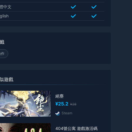
體中文
glish
籤
動作
似遊戲
絕塵
¥25.2
¥28
Steam
404號公寓 遊戲激活碼