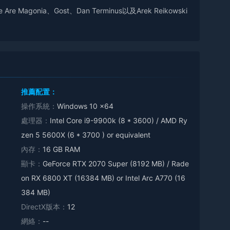
agonia、Gost、Dan Terminus以及Arek Reikowski
推薦配置：
操作系統：
Windows 10 x64
處理器：
Intel Core i9-9900k (8 * 3600) / AMD Ry
zen 5 5600X (6 * 3700 ) or equivalent
內存：
16 GB RAM
顯卡：
GeForce RTX 2070 Super (8192 MB) / Rade
on RX 6800 XT (16384 MB) or Intel Arc A770 (16
384 MB)
DirectX版本：
12
網絡：
--