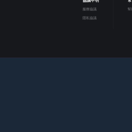
協議申明
常
服務協議
幫
隱私協議