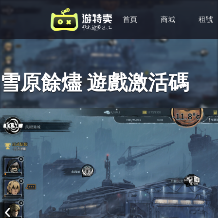
首頁
商城
租號
雪原餘燼 遊戲激活碼