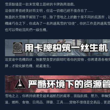
雪原餘燼是一款末世廢土題材的卡牌跑商遊戲。
這個世界曾經美好而文明，但這一切都已經不復存在了……
無盡的大雪幾乎摧毀了一切，除了雪地之上的數十座不同的庇護所，
機緣巧合之下，你成為了一名跨越風雪的“信使”，你的工作是跨越風
也可以帶給流民們一線生機。
送貨途中危機四伏，無數雙貪婪的眼睛盯着你的貨物，你將遭遇各種
牌，才能化解危機、絕處逢生。
雪地之上，你將持續遭受越來越酷烈的嚴寒，面臨飢餓、壓力、車輛
遠。燃料、食物、日用品、彈藥、工具……貨物不僅僅是交易品，更