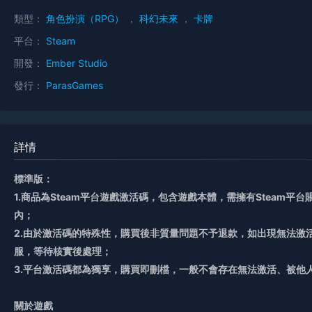
類型：
角色扮演（RPG）
，
科幻未來
，
卡牌
平台：
Steam
開發：
Ember Studio
發行：
ParasGames
詳情
標準版：
1.商品為Steam平台遊戲激活碼，包含遊戲本體，需擁有Steam
內；
2.由於激活碼的特殊性，購買後非質量問題不予退款，如出現無法激
服，等待核實後處理；
3.平台激活碼都為獨享，購買即刪檔，一般不會存在無法激活、被他
關於遊戲