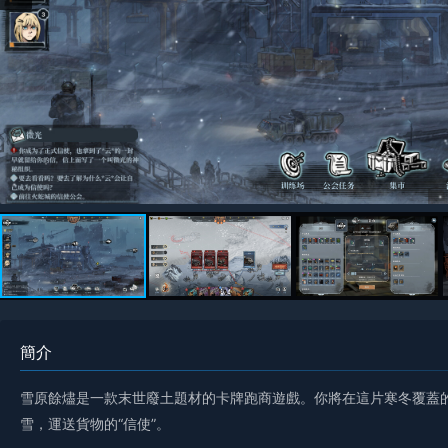
簡介
雪原餘燼是一款末世廢土題材的卡牌跑商遊戲。你將在這片寒冬覆蓋
雪，運送貨物的“信使”。