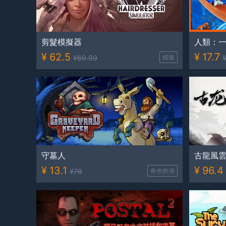
剪髮模擬器
人類：
¥
62.5
¥
17.7
¥
69.99
模擬
守墓人
古龍風
¥
13.1
¥
96.4
¥
76
角色扮演