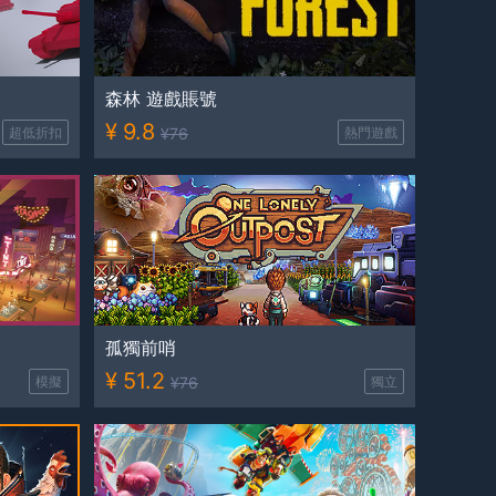
森林 遊戲賬號
¥
9.8
超低折扣
¥
76
熱門遊戲
孤獨前哨
¥
51.2
模擬
¥
76
獨立