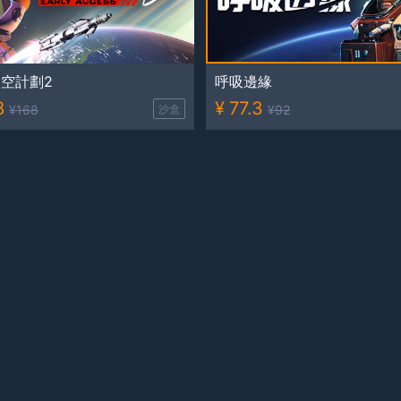
空計劃2
呼吸邊緣
8
¥
77.3
¥
168
沙盒
¥
92
擬器
正當防衞4 黃金版 遊戲賬號
¥
48.6
¥
70
超低折扣
¥
189