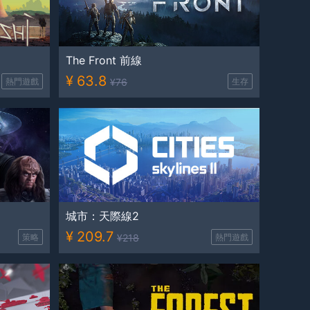
The Front 前線
¥
63.8
熱門遊戲
¥
76
生存
城市：天際線2
¥
209.7
策略
¥
218
熱門遊戲