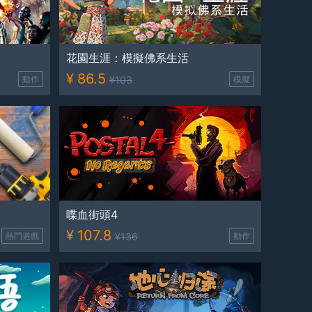
花園生涯：模擬佛系生活
¥
86.5
動作
¥
103
模擬
喋血街頭4
¥
107.8
熱門遊戲
¥
136
動作