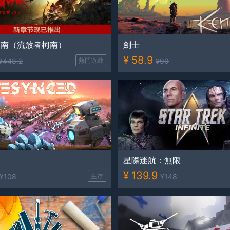
柯南（流放者柯南）
劍士
¥
58.9
¥
448.2
熱門遊戲
¥
90
步
星際迷航：無限
¥
139.9
¥
108
生存
¥
148