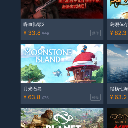
喋血街頭2
島嶼倖
¥
33.8
¥
82.3
¥
42
動作
月光石島
縱橫七
¥
63.8
¥
63.2
¥
76
模擬