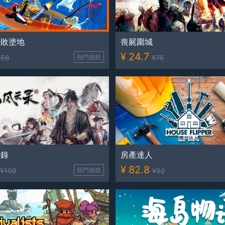
一敗塗地
喪屍圍城
¥
24.7
¥
58
熱門遊戲
¥
75
雲錄
房產達人
¥
82.8
¥
108
熱門遊戲
¥
92