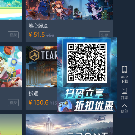
地心歸途
¥
51.5
模擬
¥
56
生存
APP
下載
拆遷
訂單
¥
150.6
模擬
¥
159
動作
頂部