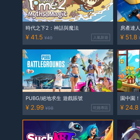
時代之下2：神話與魔法
房產達
¥
41.5
¥
51.8
¥
49
人氣新遊
PUBG/絕地求生 遊戲賬號
園中園
¥
2.99
¥
24.8
¥
98
吃雞專區