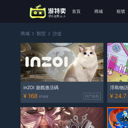
首頁
商城
租號
商城
類型
沙盒
inZOI 遊戲激活碼
浮島物
¥
168
¥
24.7
¥
188
熱門遊戲