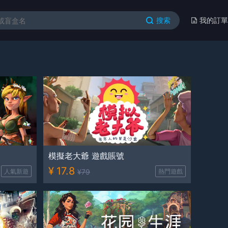
搜索
我的訂單
模擬老大爺 遊戲賬號
¥
17.8
人氣新遊
¥
79
熱門遊戲