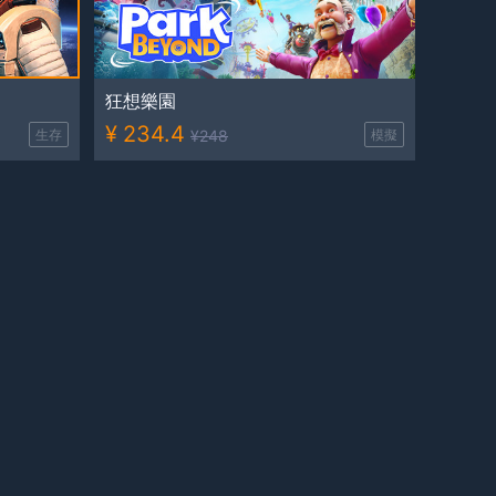
狂想樂園
¥
234.4
生存
¥
248
模擬
正當防衞4 完全版 遊戲賬號
¥
55
熱門大作
¥
189
熱門大作