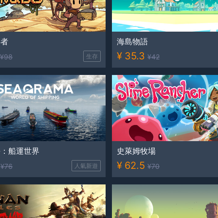
存者
海島物語
¥
35.3
¥
98
生存
¥
42
海：船運世界
史萊姆牧場
¥
62.5
¥
76
人氣新遊
¥
70