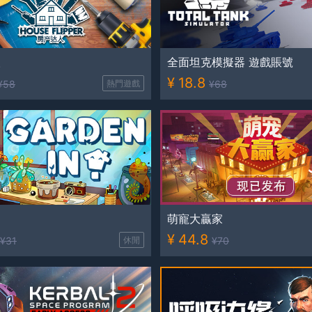
人
全面坦克模擬器 遊戲賬號
¥
18.8
¥
58
熱門遊戲
¥
68
！
萌寵大贏家
¥
44.8
¥
31
休閒
¥
70