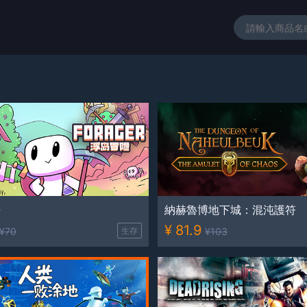
語
納赫魯博地下城：混沌護符
¥
81.9
¥
70
生存
¥
103