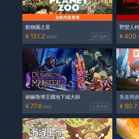
動物園之星
野蠻人
¥
151.2
¥
400
¥
180
熱門遊戲
納赫魯博王國地下城大師
失去同
¥
77.6
¥
90.7
¥
92
人氣新遊