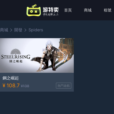
首頁
商城
租號
商城
開發
Spiders
鋼之崛起
¥
108.7
¥
138
熱門遊戲