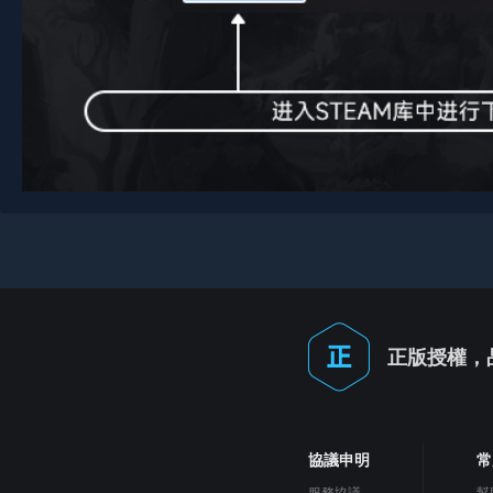
正版授權，
協議申明
常
服務協議
幫