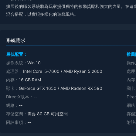
擴展後的職裝系統將為玩家提供獨特的被動獎勵和強大的力量。在遊
混合搭配，以實現多樣化的遊戲風格。
系統需求
最低配置：
推薦
操作系統：
Win 10
操作
處理器：
Intel Core i5-7600 / AMD Ryzen 5 2600
處理
內存：
16 GB RAM
內存
顯卡：
GeForce GTX 1650 / AMD Radeon RX 590
顯卡
DirectX版本：
--
Dir
網絡：
--
網絡
存儲空間：
需要 80 GB 可用空間
存儲
附註事項：
--
附註