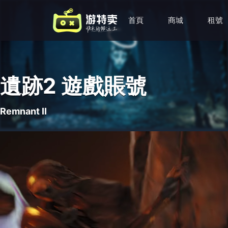
首頁
商城
租號
遺跡2 遊戲賬號
Remnant II