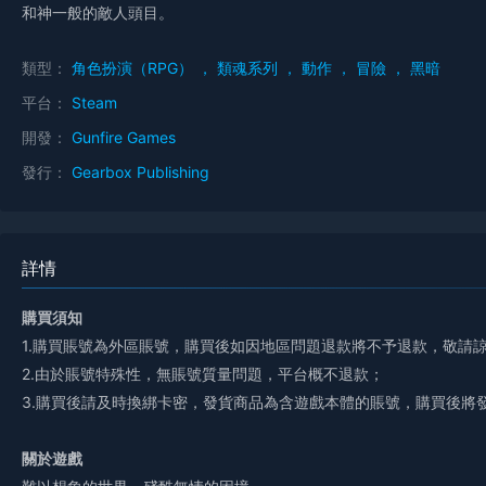
和神一般的敵人頭目。
類型：
角色扮演（RPG）
，
類魂系列
，
動作
，
冒險
，
黑暗
平台：
Steam
開發：
Gunfire Games
發行：
Gearbox Publishing
詳情
購買須知
1.購買賬號為外區賬號，購買後如因地區問題退款將不予退款，敬請
2.由於賬號特殊性，無賬號質量問題，平台概不退款；
3.購買後請及時換綁卡密，發貨商品為含遊戲本體的賬號，購買後將
關於遊戲