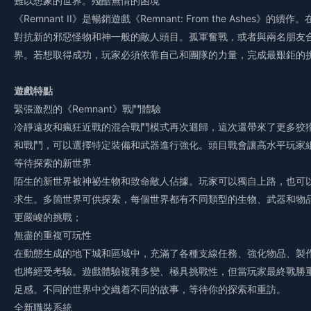
難以想象的世界。殘酷無情的困境
《Remnant II》是暢銷遊戲《Remnant: From the Ashe
對抗新的邪惡怪物和神一般的敵人頭目。孤軍奮戰，或者與兩名朋友
界。若想取得成功，玩家必須依靠自己和團隊的力量，完成最艱鉅的
遊戲特點
緊張激烈的《Remnant》戰鬥體驗
冷靜遠攻和瘋狂近戰的混合戰鬥模式再次迴歸，這次還帶來了更多狡
和戰鬥，可以選擇特定裝備和武器進行強化。頭目戰會讓高水平玩家
等待探索的新世界
陌生的新世界被神祕生物和致命敵人佔據。玩家可以獨自上路，也可
求生。多箇世界可供探索，每個世界都有不同類型的生物、武器和物
更嚴峻的挑戰；
無盡的重複可玩性
在動態生成的地下城和區域中，充滿了各種支線任務、強化物品、製
也將經受考驗。遊戲體驗複雜多變、極具挑戰性，但當玩家最終戰勝
足感。不同的世界中交織着不同的故事，等待你的探索和重訪。
全新職裝系統