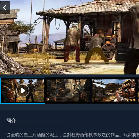
簡介
從金礦的塵土到酒館的泥土，是對狂野西部軼事致敬的作品。玩家將