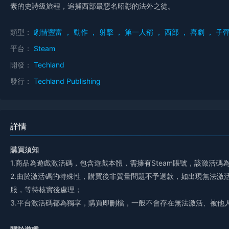
素的史詩級旅程，追捕西部最惡名昭彰的法外之徒。
類型：
劇情豐富
，
動作
，
射擊
，
第一人稱
，
西部
，
喜劇
，
子
平台：
Steam
開發：
Techland
發行：
Techland Publishing
詳情
購買須知
1.商品為遊戲激活碼，包含遊戲本體，需擁有Steam賬號，該激活
2.由於激活碼的特殊性，購買後非質量問題不予退款，如出現無法激
服，等待核實後處理；
3.平台激活碼都為獨享，購買即刪檔，一般不會存在無法激活、被他