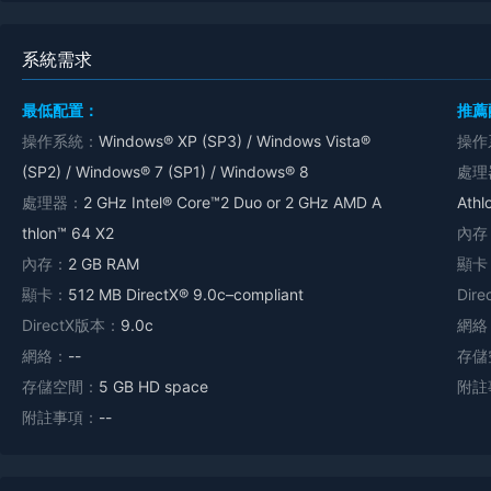
系統需求
最低配置：
推薦
操作系統：
Windows® XP (SP3) / Windows Vista®
操作
(SP2) / Windows® 7 (SP1) / Windows® 8
處理
處理器：
2 GHz Intel® Core™2 Duo or 2 GHz AMD A
Athl
thlon™ 64 X2
內存
內存：
2 GB RAM
顯卡
顯卡：
512 MB DirectX® 9.0c–compliant
Dir
DirectX版本：
9.0c
網絡
網絡：
--
存儲
存儲空間：
5 GB HD space
附註
附註事項：
--