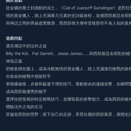
關於遊戲
從金礦的塵土到酒館的泥土，《Call of Juarez® Gunsling
情的賞金獵人，踏上充滿暴力元素的史詩級旅程，追捕西部最惡名昭
與神話之間的界線虛實難測，舊西部偉大傳奇背後那些不為人知的真
遊戲特點
遇見傳説中的法外之徒
Billy the Kid、Pat Garrett、Jesse James……與西部
伸張正義
把槍套綁在腿上，成為冷酷無情的賞金獵人，踏上充滿激烈槍戰的旅
在致命的槍戰中挫敗對手
掌握爆破槍，步槍和躲避子彈的技巧。發動致命的連續攻擊，在瞬間
成為西部最優秀的槍手
選擇你想發展的特定槍戰技巧，並獲取新的射擊能力，成為西部的槍
體驗法外之地的生活
穿越老西部的荒野，留下自己的足跡，享受壯麗的西部風景，展開史