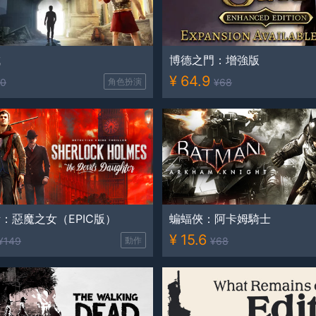
城
博德之門：增強版
¥
64.9
0
角色扮演
¥
68
：惡魔之女（EPIC版）
蝙蝠俠：阿卡姆騎士
¥
15.6
¥
149
動作
¥
68