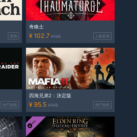
奇喚士
¥
102.7
冒險
¥
120
人氣新遊
四海兄弟2：決定版
¥
95.5
熱門遊戲
¥
105
熱門遊戲