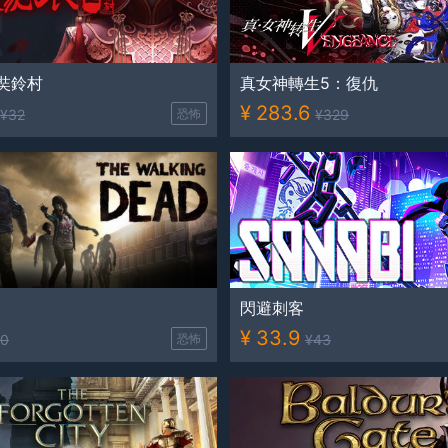
奘鈴村
真女神轉生5：復仇
¥
283.6
¥
32
恐怖
¥
329
肉
閃避刺客
¥
33.9
0
恐怖
¥
43