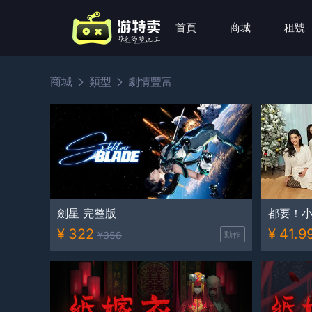
首頁
商城
租號
商城
類型
劇情豐富
劍星 完整版
都要！小
¥
322
¥
41.9
¥
358
動作