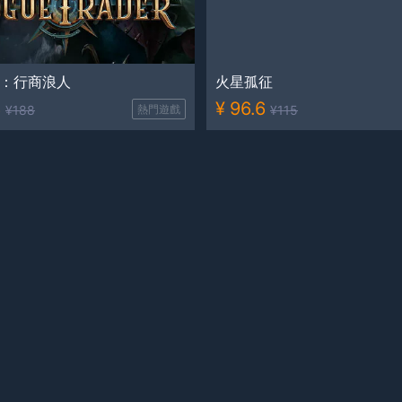
K：行商浪人
火星孤征
8
¥
96.6
¥
188
熱門遊戲
¥
115
雲錄
祕館疑蹤2
¥
42
¥
108
熱門遊戲
¥
50