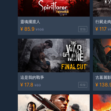
靈魂擺渡人
行屍走肉：
¥
85.9
¥
117
¥
108
冒險
¥
這是我的戰爭
古墓麗影
¥
17.8
¥
138.
¥
89
模擬