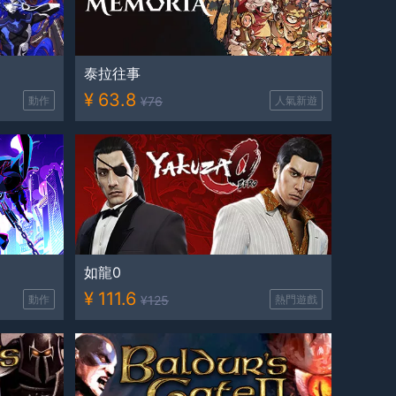
泰拉往事
¥
63.8
動作
¥
76
人氣新遊
如龍0
¥
111.6
動作
¥
125
熱門遊戲