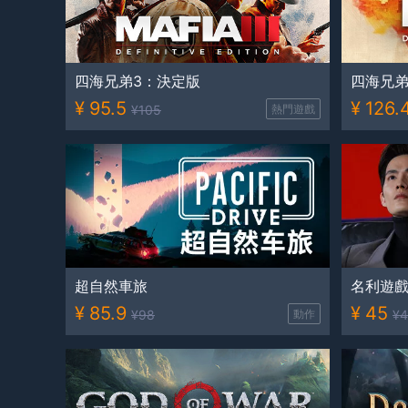
四海兄弟3：決定版
四海兄
¥
95.5
¥
126.
¥
105
熱門遊戲
超自然車旅
名利遊
¥
85.9
¥
45
¥
98
動作
¥
4