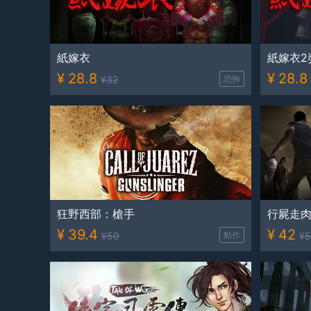
紙嫁衣
紙嫁衣2
¥
28.8
¥
28.8
¥
32
恐怖
狂野西部：槍手
行屍走
¥
39.4
¥
42
¥
50
動作
¥
5