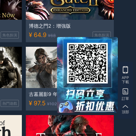
博德之門2：增強版
¥
64.9
角色扮演
¥
68
角色扮演
APP
下載
古墓麗影9 年度版
訂單
¥
97.5
熱門遊戲
¥
102.15
動作
頂部