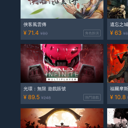
俠客風雲傳
遺忘之
¥
71.4
¥
63
¥
80
角色扮演
¥
8
光環：無限 遊戲賬號
福爾摩斯
¥
89.5
¥
10.8
¥
248
熱門遊戲