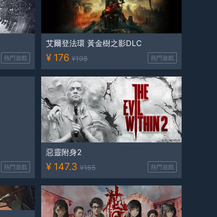
艾爾登法環 黃金樹之影DLC
¥
176
熱門遊戲
¥
198
熱門遊戲
惡靈附身2
¥
147.3
熱門遊戲
¥
165
熱門遊戲