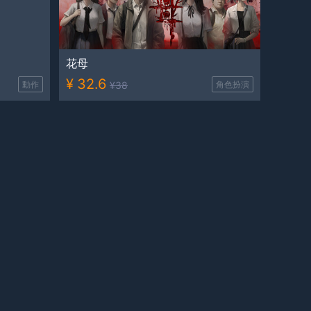
花母
¥
32.6
動作
¥
38
角色扮演
最後的篝火
¥
39.4
生存
¥
50
熱門遊戲