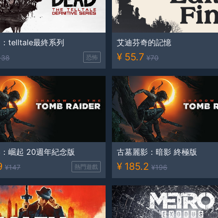
telltale最終系列
艾迪芬奇的記憶
¥
55.7
138
恐怖
¥
70
：崛起 20週年紀念版
古墓麗影：暗影 終極版
9
¥
185.2
¥
147
熱門遊戲
¥
196