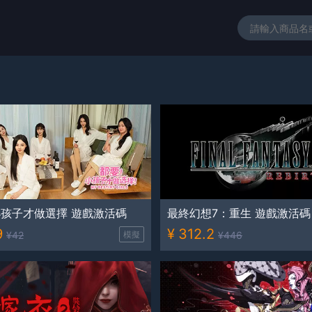
孩子才做選擇 遊戲激活碼
最終幻想7：重生 遊戲激活碼
9
¥
312.2
¥
42
模擬
¥
446