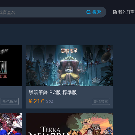
搜索
我的訂單
黑暗筆錄 PC版 標準版
¥
21.6
角色扮演
¥
24
劇情豐富