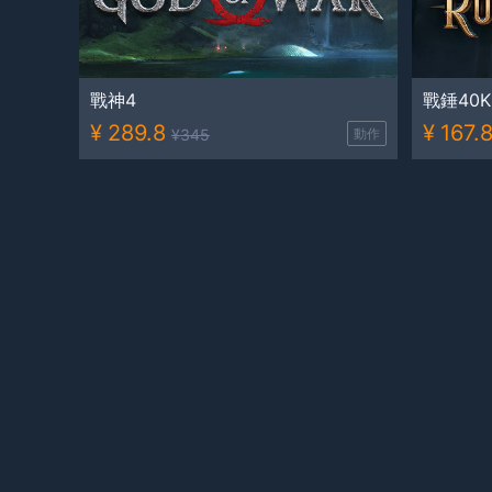
戰神4
戰錘40
¥
289.8
¥
167.
¥
345
動作
反轉21克 上半部：暗夜幽影
古龍風
¥
31.8
¥
96.4
¥
37
角色扮演